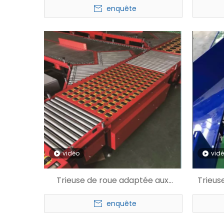
enquête
vidéo
vid
Trieuse de roue adaptée aux
Trieuse
besoins du client par inverseur
logist
enquête
logistique de rendement élevé