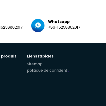
Whatsapp
15258862017
+86-15258862017
 produit
Liens rapides
Sitemap
politique de confidentialité