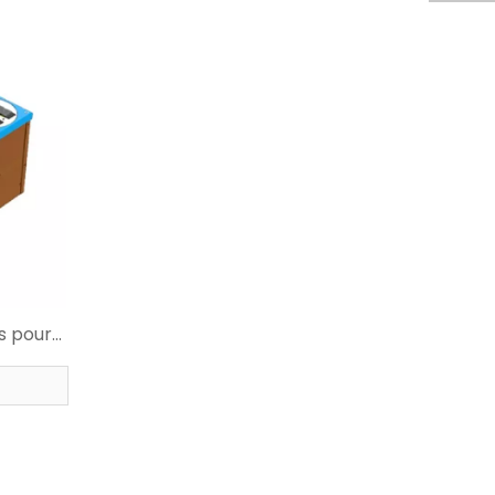
s pour
sine de