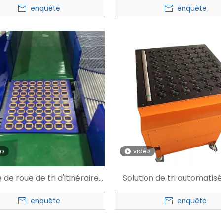
enquête
enquête
éo
vidéo
 de roue de tri d'itinéraire
Solution de tri automatis
ique pour entrepôt express
colis Trieuse à roues pivo
enquête
enquête