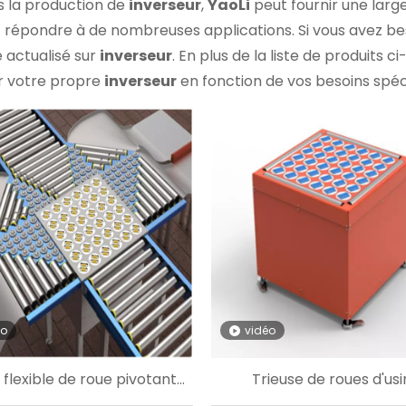
 la production de
inverseur
,
YaoLi
peut fournir une larg
 répondre à de nombreuses applications. Si vous avez be
e actualisé sur
inverseur
. En plus de la liste de produits ci
r votre propre
inverseur
en fonction de vos besoins spéci
éo
vidéo
 flexible de roue pivotante
Trieuse de roues d'us
de tri de colis WMS
personnalisée électri