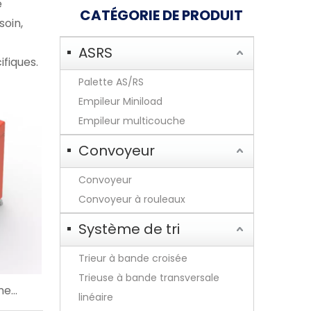
e
CATÉGORIE DE PRODUIT
soin,
-
ASRS
fiques.
Palette AS/RS
Empileur Miniload
Empileur multicouche
Convoyeur
Convoyeur
Convoyeur à rouleaux
Système de tri
Trieur à bande croisée
Trieuse à bande transversale
ine
linéaire
que