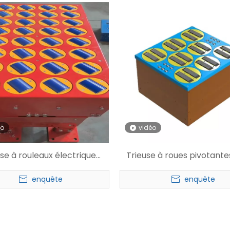
éo
vidéo
se à rouleaux électrique
Trieuse à roues pivotante
largement utilisée
commerce électronique d'u
enquête
enquête
fabrication