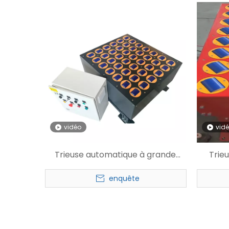
vidéo
vid
Trieuse automatique à grande
Trieu
vitesse pour Express
enquête