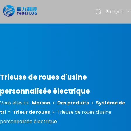
Français
English
العربية
Pусский
Español
Português
Trieuse de roues d'usine
personnalisée électrique
Vous êtes ici:
Maison
»
Des produits
»
Système de
tri
»
Trieur de roues
»
Trieuse de roues d'usine
personnalisée électrique