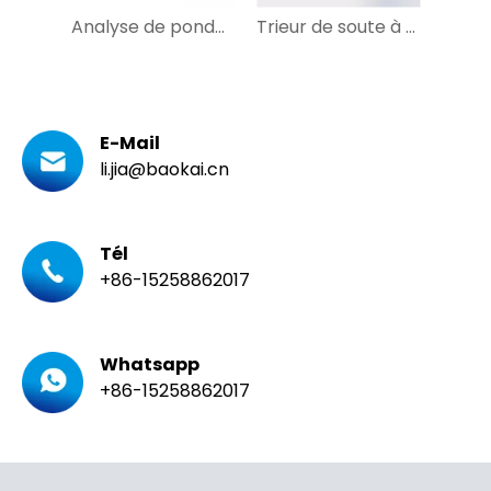
Analyse de pondération de dimensionnement DWS pour le système logistique d'entrepôt
Trieur de soute à bombes personnalisé pour le tri irrégulier des colis
E-Mail
li.jia@baokai.cn
Tél
+86-15258862017
Whatsapp
+86-15258862017