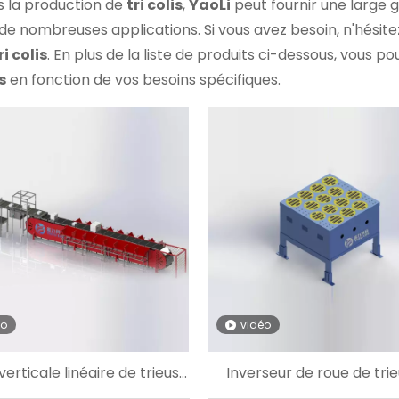
 la production de
tri colis
,
YaoLi
peut fournir une larg
e nombreuses applications. Si vous avez besoin, n'hésite
ri colis
. En plus de la liste de produits ci-dessous, vous p
s
en fonction de vos besoins spécifiques.
éo
vidéo
verticale linéaire de trieuse
Inverseur de roue de tri
ande transversale pour
roues pivotantes pour le t