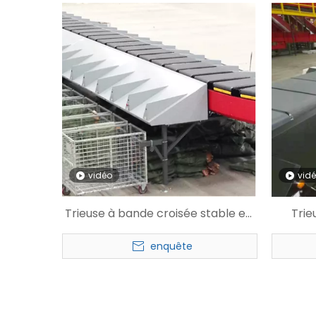
vidéo
vid
Trieuse à bande croisée stable en
Trie
métal logistique
enquête