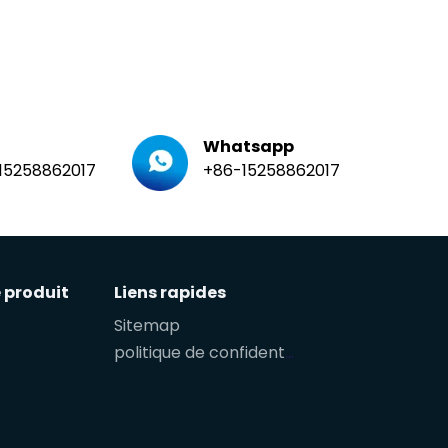
Whatsapp
15258862017
+86-15258862017
 produit
Liens rapides
Sitemap
politique de confidentialité