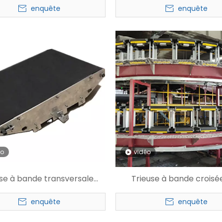
enquête
enquête
courrier
itinéraires
éo
vidéo
use à bande transversale
Trieuse à bande croisé
ontale WMS pour entrepôt
vêtements à grande vites
enquête
enquête
deux couches