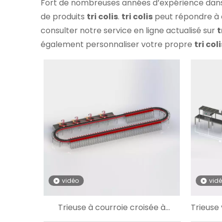
Fort de nombreuses années d’expérience dans
de produits
tri colis
.
tri colis
peut répondre à d
consulter notre service en ligne actualisé sur
t
également personnaliser votre propre
tri coli
vidéo
vid
Trieuse à courroie croisée à
Trieuse 
boucle personnalisée largement
à b