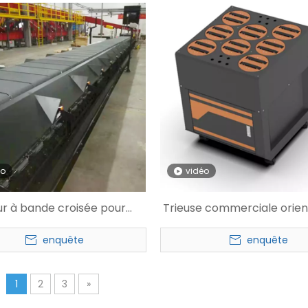
éo
vidéo
ur à bande croisée pour
Trieuse commerciale orien
vêtements WMS
roues pivotantes
enquête
enquête
1
2
3
»