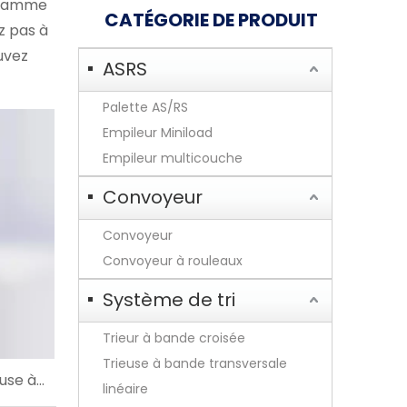
e gamme
CATÉGORIE DE PRODUIT
z pas à
ouvez
ASRS
Palette AS/RS
Empileur Miniload
Empileur multicouche
Convoyeur
Convoyeur
Convoyeur à rouleaux
Système de tri
Trieur à bande croisée
Trieuse à bande transversale
euse à
linéaire
ri des