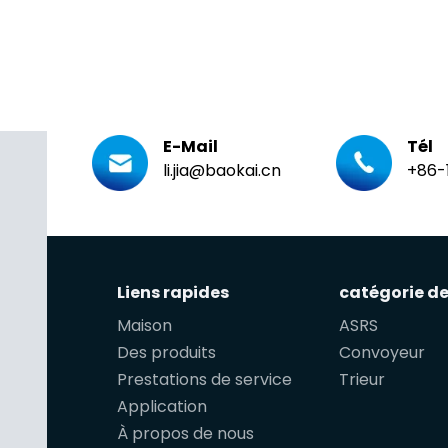
E-Mail
Tél
li.jia@baokai.cn
+86-
Liens rapides
catégorie de
Maison
ASRS
Des produits
Convoyeur
Prestations de service
Trieur
Application
À propos de nous