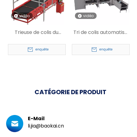
vidéo
vidéo
Trieuse de colis du
Tri de colis automatisé
système de tri statique
réglable Mur de place
dynamique DWS pour
pour les cosmétiques
enquête
enquête
Express
CATÉGORIE DE PRODUIT
E-Mail
li.jia@baokai.cn