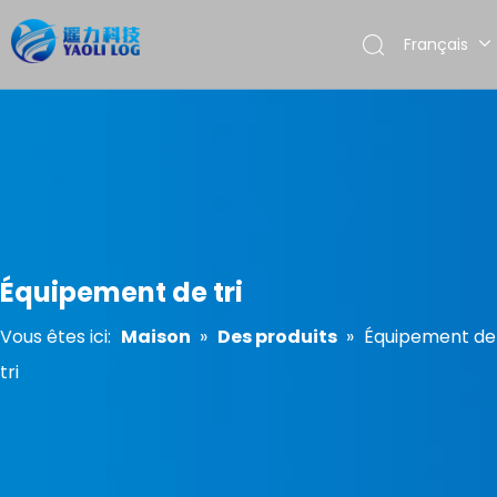
Français
English
العربية
Pусский
Español
Português
Équipement de tri
Vous êtes ici:
Maison
»
Des produits
»
Équipement de
tri