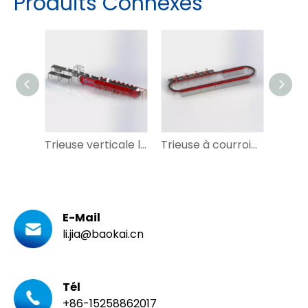
Produits Connexes
Trieuse verticale linéaire de trieuse à bande transversale pour courrier
Trieuse à courroie croisée à boucle personnalisée largement utilisée avec DWS pour vêtements, Express
E-Mail
li.jia@baokai.cn
Tél
+86-15258862017