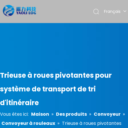
Français
English
العربية
Pусский
Español
Português
Trieuse à roues pivotantes pour
système de transport de tri
d'itinéraire
Vous êtes ici:
Maison
»
Des produits
»
Convoyeur
»
Convoyeur à rouleaux
»
Trieuse à roues pivotantes