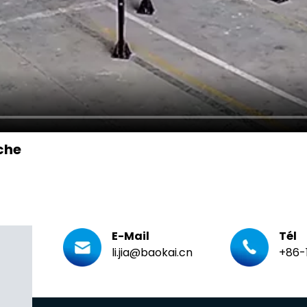
che
E-Mail
Tél
li.jia@baokai.cn
+86-