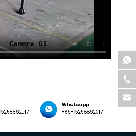
Whatsapp
15258862017
+86-15258862017