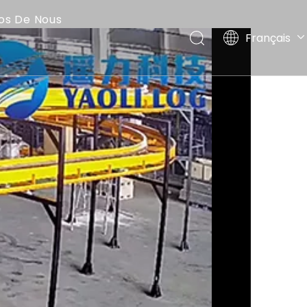
os De Nous
Français
English
العربية
Pусский
Español
Português