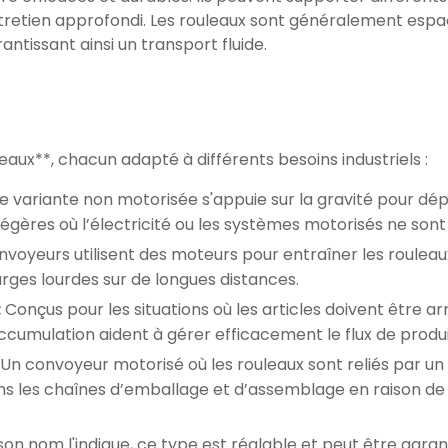
etien approfondi. Les rouleaux sont généralement espacé
ntissant ainsi un transport fluide.
leaux**, chacun adapté à différents besoins industriels :
 variante non motorisée s'appuie sur la gravité pour dépla
 légères où l’électricité ou les systèmes motorisés ne son
voyeurs utilisent des moteurs pour entraîner les rouleaux
ges lourdes sur de longues distances.
:
Conçus pour les situations où les articles doivent être 
ccumulation aident à gérer efficacement le flux de prod
Un convoyeur motorisé où les rouleaux sont reliés par u
ans les chaînes d’emballage et d’assemblage en raison de 
 nom l'indique, ce type est réglable et peut être agrandi