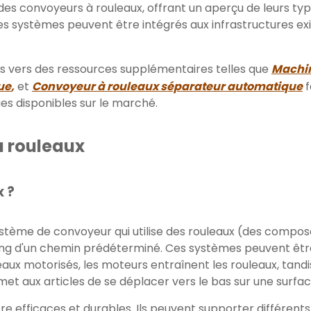
 des convoyeurs à rouleaux, offrant un aperçu de leurs ty
es systèmes peuvent être intégrés aux infrastructures 
es vers des ressources supplémentaires telles que
Machin
ue
,
et
Convoyeur à rouleaux séparateur automatique
f
ques disponibles sur le marché.
 rouleaux
x ?
stème de convoyeur qui utilise des rouleaux (des compos
ong d'un chemin prédéterminé. Ces systèmes peuvent être
leaux motorisés, les moteurs entraînent les rouleaux, tand
rmet aux articles de se déplacer vers le bas sur une surfac
e efficaces et durables. Ils peuvent supporter différents