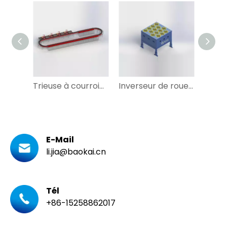
Trieuse à courroie croisée à boucle personnalisée largement utilisée avec DWS pour vêtements, Express
Inverseur de roue de trieuse à roues pivotantes pour le tri des itinéraires
E-Mail
li.jia@baokai.cn
Tél
+86-15258862017