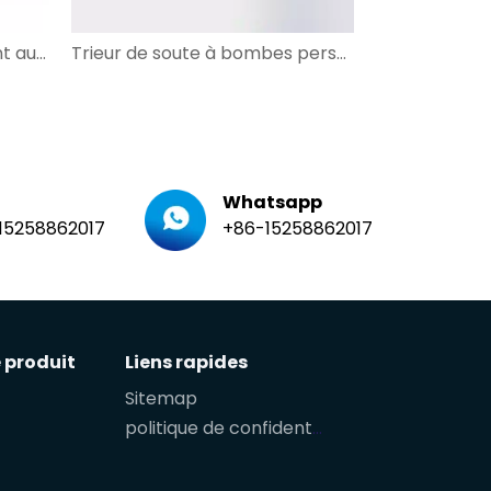
Système d'ensemencement automatisé de plateaux muraux pour le commerce électronique et la poste
Trieur de soute à bombes personnalisé pour le tri irrégulier des colis
Whatsapp
15258862017
+86-15258862017
 produit
Liens rapides
Sitemap
politique de confidentialité