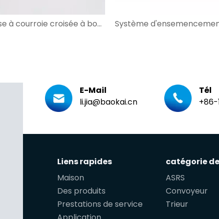
Trieuse à courroie croisée à boucle personnalisée largement utilisée avec DWS pour vêtements, Express
E-Mail
Tél
li.jia@baokai.cn
+86-
Liens rapides
catégorie de
Maison
ASRS
Des produits
Convoyeur
Prestations de service
Trieur
Application