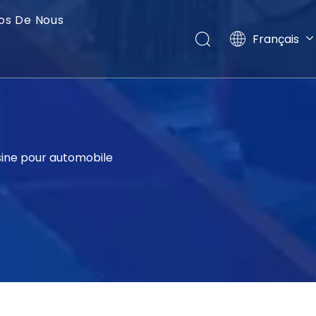
os De Nous
Français
English
العربية
Pусский
Español
Português
sine pour automobile